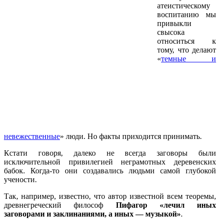
атеистическому
воспитанию мы
привыкли
свысока
относиться к
тому, что делают
«
темные и
невежественные
» люди. Но факты приходится принимать.
Кстати говоря, далеко не всегда заговоры были
исключительной привилегией неграмотных деревенских
бабок. Когда-то они создавались людьми самой глубокой
учености.
Так, например, известно, что автор известной всем теоремы,
древнегреческий философ
Пифагор «лечил иных
заговорами и заклинаниями, а иных — музыкой»
.