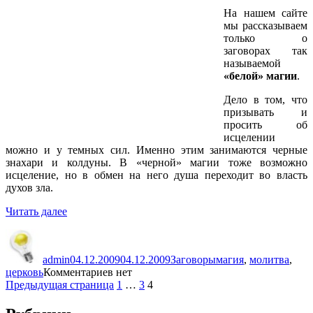
На нашем сайте
мы рассказываем
только о
заговорах так
называемой
«белой» магии
.
Дело в том, что
призывать и
просить об
исцелении
можно и у темных сил. Именно этим занимаются черные
знахари и колдуны. В «черной» магии тоже возможно
исцеление, но в обмен на него душа переходит во власть
духов зла.
«Что
Читать далее
такое
Автор
Опубликовано
Рубрики
Метки
заговор?»
admin
04.12.2009
04.12.2009
Заговоры
магия
,
молитва
,
церковь
Комментариев нет
Пагинация
Страница
Страница
Страница
Предыдущая страница
1
…
3
4
записей