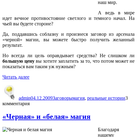
наш мир.
А ведь в мире
идет вечное противостояние светлого и темного начал. На
чьей вы будете стороне?
Да, поддавшись соблазну и произнеся заговор из арсенала
«черной» магии, вы можете быстро получить желанный
результат.
Но всегда ли цель оправдывает средства? Не слишком ли
большую цену
вы хотите заплатить за то, что потом может не
показаться вам таким уж нужным?
«Черные
Читать далее
заговоры»
Автор
Опубликовано
Рубрики
Метки
admin
04.12.2009
Заговоры
магия
,
реальные истории
3
комментария
«Черная» и «белая» магия
Благодаря
нашему