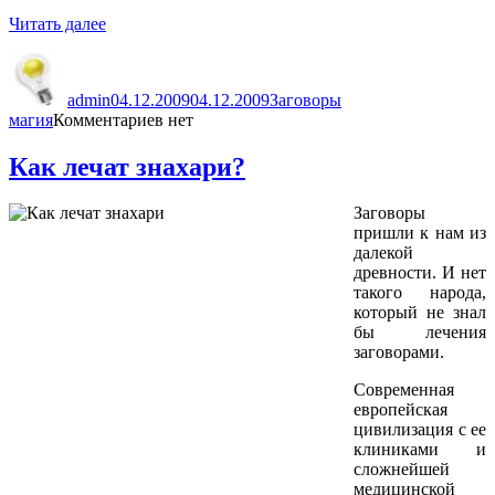
««Черная»
Читать далее
и
Автор
Опубликовано
Рубрики
Метки
«белая»
магия»
admin
04.12.2009
04.12.2009
Заговоры
магия
Комментариев нет
Как лечат знахари?
Заговоры
пришли к нам из
далекой
древности. И нет
такого народа,
который не знал
бы лечения
заговорами.
Современная
европейская
цивилизация с ее
клиниками и
сложнейшей
медицинской