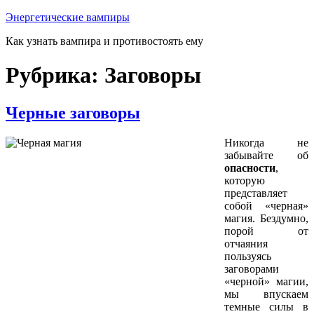
Перейти
Энергетические вампиры
к
Как узнать вампира и противостоять ему
содержимому
Рубрика:
Заговоры
Черные заговоры
Никогда не
забывайте об
опасности
,
которую
представляет
собой «черная»
магия. Бездумно,
порой от
отчаяния
пользуясь
заговорами
«черной» магии,
мы впускаем
темные силы в