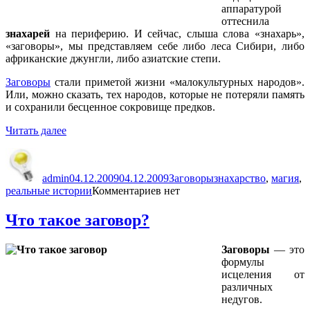
аппаратурой
оттеснила
знахарей
на периферию. И сейчас, слыша слова «знахарь»,
«заговоры», мы представляем себе либо леса Сибири, либо
африканские джунгли, либо азиатские степи.
Заговоры
стали приметой жизни «малокультурных народов».
Или, можно сказать, тех народов, которые не потеряли память
и сохранили бесценное сокровище предков.
«Как
Читать далее
лечат
Автор
Опубликовано
Рубрики
Метки
знахари?»
admin
04.12.2009
04.12.2009
Заговоры
знахарство
,
магия
,
реальные истории
Комментариев нет
Что такое заговор?
Заговоры
— это
формулы
исцеления от
различных
недугов.