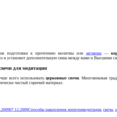
тов подготовки к прочтению молитвы или
заговора
—
ко
 но и установит дополнительную связь между вами и Высшими с
свечи для медитации
чше всего использовать
церковные свечи
. Многовековая тра
тически чистый горючий материал.
итация
ликовано
Рубрики
Метки
»
.2009
07.12.2009
Способы накопления энергии
медитация
,
свеча
,
э