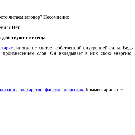
осто читаем заговор? Несомненно.
ения? Нет.
 действуют не всегда
.
ахарям
, иногда не хватает собственной внутренней силы. Ведь
я произнесением слов. Он вкладывает в них свою энергию,
и
ализация
,
знахарство
,
фантом
,
энергетика
Комментариев нет
а