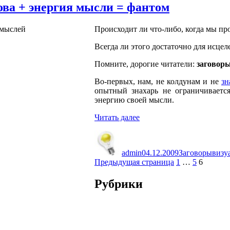
ова + энергия мысли = фантом
Происходит ли что-либо, когда мы пр
Всегда ли этого достаточно для исцел
Помните, дорогие читатели:
заговоры
Во-первых, нам, не колдунам и не
зн
опытный знахарь не ограничиваетс
энергию своей мысли.
«Энергия
Читать далее
слова
Автор
Опубликовано
Рубрики
Метк
+
энергия
admin
04.12.2009
Заговоры
визу
мысли
Страница
Страница
Страниц
Предыдущая страница
1
…
5
6
=
фантом»
Рубрики