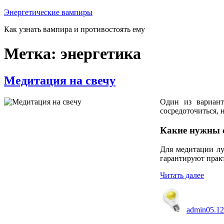
Перейти
Энергетические вампиры
к
Как узнать вампира и противостоять ему
содержимому
Метка:
энергетика
Медитация на свечу
Один из вариан
сосредоточиться,
Какие нужны 
Для медитации лу
гарантируют прак
«Мед
Читать далее
на
Автор
Опуб
свечу
admin
05.12